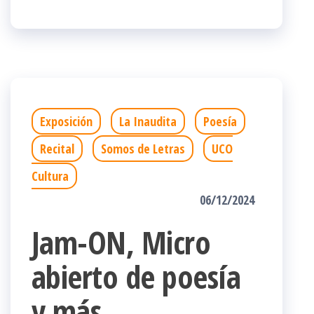
Exposición
La Inaudita
Poesía
Recital
Somos de Letras
UCO
Cultura
06/12/2024
Jam-ON, Micro
abierto de poesía
y más