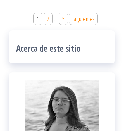
Paginación
1
2
…
5
Siguientes
de
entradas
Acerca de este sitio