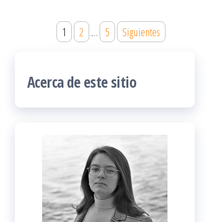
Paginación
1
2
…
5
Siguientes
de
entradas
Acerca de este sitio