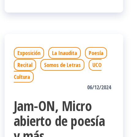
Exposición
La Inaudita
Poesía
Recital
Somos de Letras
UCO
Cultura
06/12/2024
Jam-ON, Micro
abierto de poesía
y más