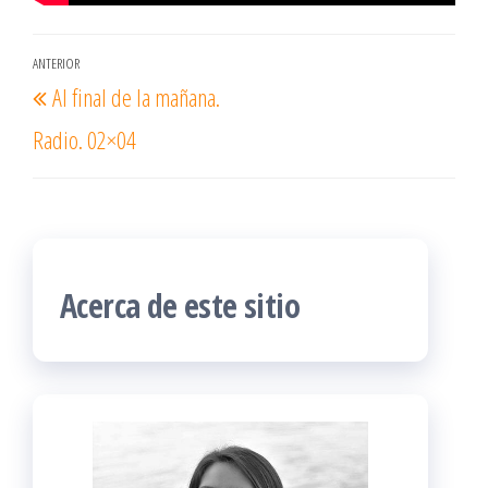
Navegación
ANTERIOR
Entrada
Al final de la mañana.
de
anterior
entradas
Radio. 02×04
Acerca de este sitio