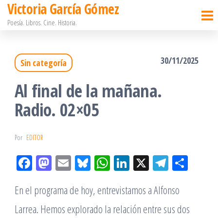
Victoria García Gómez
Saltar
Poesía. Libros. Cine. Historia.
al
contenido
30/11/2025
Sin categoría
Al final de la mañana.
Radio. 02×05
Por
EDITOR
Fac
M
Em
Bl
W
Lin
X
Tel
Co
eb
ast
ail
ue
ha
ke
eg
m
En el programa de hoy, entrevistamos a Alfonso
oo
od
sky
tsA
dIn
ra
pa
k
on
pp
m
rtir
Larrea. Hemos explorado la relación entre sus dos