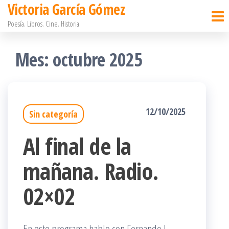
Victoria García Gómez
Saltar
Poesía. Libros. Cine. Historia.
al
contenido
Mes:
octubre 2025
12/10/2025
Sin categoría
Al final de la
mañana. Radio.
02×02
En este programa hablo con Fernando J.