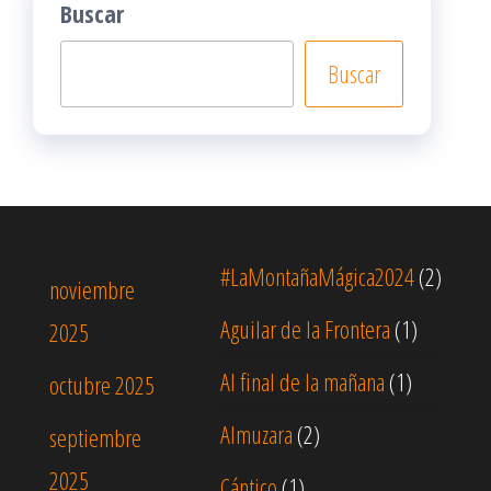
Buscar
Buscar
#LaMontañaMágica2024
(2)
noviembre
Aguilar de la Frontera
(1)
2025
Al final de la mañana
(1)
octubre 2025
Almuzara
(2)
septiembre
2025
Cántico
(1)