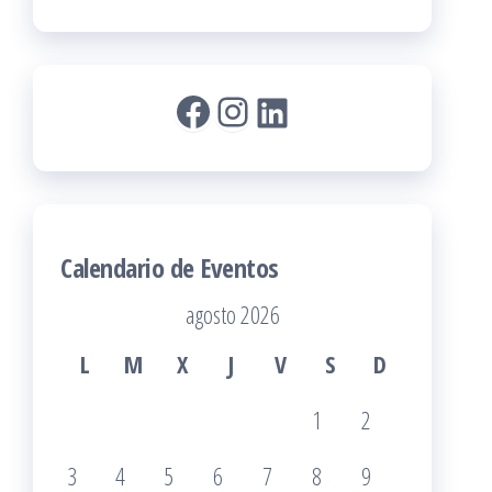
Facebook
Instagram
LinkedIn
Calendario de Eventos
agosto 2026
L
M
X
J
V
S
D
1
2
3
4
5
6
7
8
9