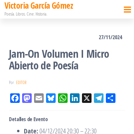
Victoria García Gómez
Saltar
Poesía. Libros. Cine. Historia.
al
contenido
27/11/2024
Jam-On Volumen I Micro
Abierto de Poesía
Por
EDITOR
Fac
M
Em
Bl
W
Lin
X
Tel
Co
eb
ast
ail
ue
ha
ke
eg
m
oo
od
sky
tsA
dIn
ra
pa
Detalles de Evento
k
on
pp
m
rtir
Date:
04/12/2024 20:30
–
22:30