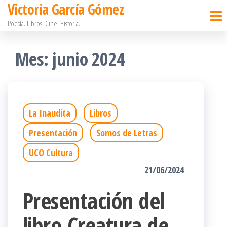
Victoria García Gómez
Saltar
Poesía. Libros. Cine. Historia.
al
contenido
Mes:
junio 2024
La Inaudita
Libros
Presentación
Somos de Letras
UCO Cultura
21/06/2024
Presentación del
libro Creatura de