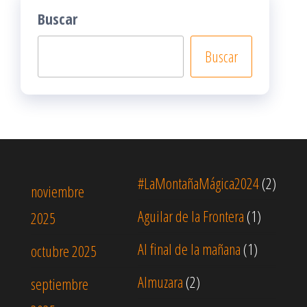
Buscar
Buscar
#LaMontañaMágica2024
(2)
noviembre
Aguilar de la Frontera
(1)
2025
Al final de la mañana
(1)
octubre 2025
Almuzara
(2)
septiembre