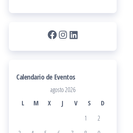
Facebook
Instagram
LinkedIn
Calendario de Eventos
agosto 2026
L
M
X
J
V
S
D
1
2