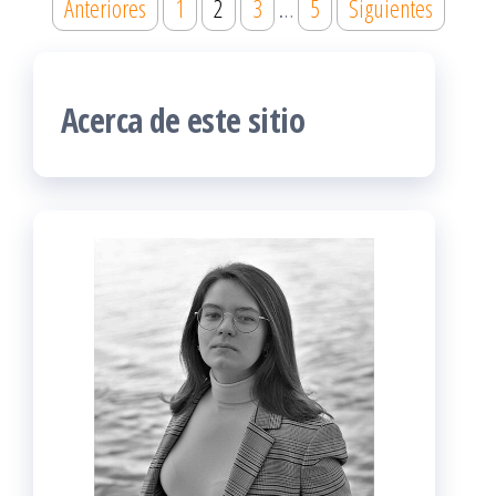
Paginación
Anteriores
1
2
3
…
5
Siguientes
de
entradas
Acerca de este sitio