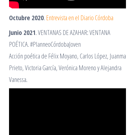
Octubre 2020
.
Entrevista en el Diario Córdoba
Junio 2021
. VENTANAS DE AZAHAR: VENTANA
POÉTICA. #PlanneoCórdobaJoven
Acción poética de Félix Moyano, Carlos López, Juanma
Prieto, Victoria García, Verónica Moreno y Alejandra
Vanessa.