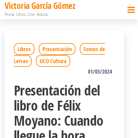
Victoria García Gómez
Saltar
Poesía. Libros. Cine. Historia.
al
contenido
Libros
Presentación
Somos de
Letras
UCO Cultura
01/03/2024
Presentación del
libro de Félix
Moyano: Cuando
llegue la hora.