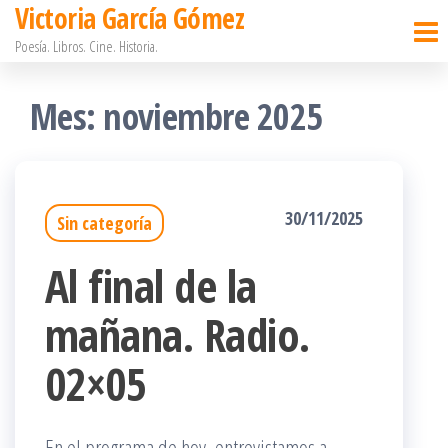
Victoria García Gómez
Saltar
Poesía. Libros. Cine. Historia.
al
contenido
Mes:
noviembre 2025
30/11/2025
Sin categoría
Al final de la
mañana. Radio.
02×05
En el programa de hoy, entrevistamos a