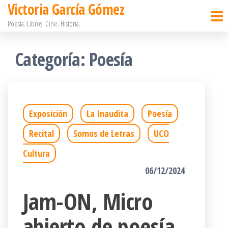
Victoria García Gómez
Saltar
Poesía. Libros. Cine. Historia.
al
contenido
Categoría:
Poesía
Exposición
La Inaudita
Poesía
Recital
Somos de Letras
UCO
Cultura
06/12/2024
Jam-ON, Micro
abierto de poesía