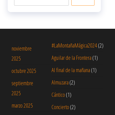
#LaMontañaMágica2024
(2)
noviembre
Aguilar de la Frontera
(1)
2025
Al final de la mañana
(1)
octubre 2025
Almuzara
(2)
septiembre
2025
Cántico
(1)
marzo 2025
Concierto
(2)