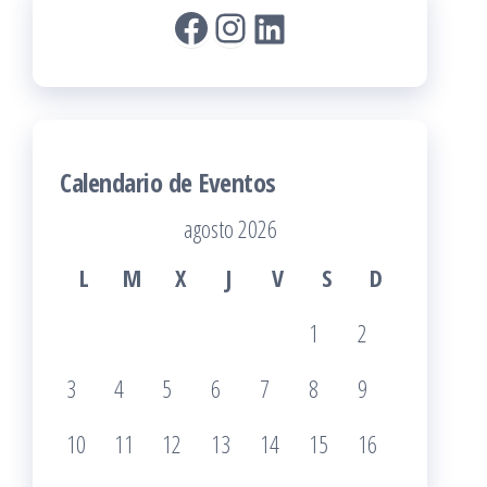
Facebook
Instagram
LinkedIn
Calendario de Eventos
agosto 2026
L
M
X
J
V
S
D
1
2
3
4
5
6
7
8
9
10
11
12
13
14
15
16