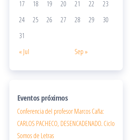
17
18
19
20
21
22
23
24
25
26
27
28
29
30
31
« Jul
Sep »
Eventos próximos
Conferencia del profesor Marcos Caña:
CARLOS PACHECO, DESENCADENADO. Ciclo
Somos de Letras