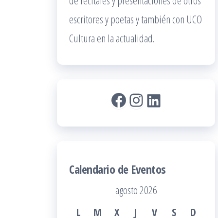
de recitales y presentaciones de otros
escritores y poetas y también con UCO
Cultura en la actualidad.
Facebook
Instagram
LinkedIn
Calendario de Eventos
agosto 2026
L
M
X
J
V
S
D