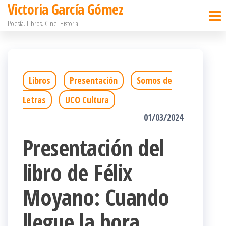
Victoria García Gómez
Saltar
Poesía. Libros. Cine. Historia.
al
contenido
Libros
Presentación
Somos de
Letras
UCO Cultura
01/03/2024
Presentación del
libro de Félix
Moyano: Cuando
llegue la hora.