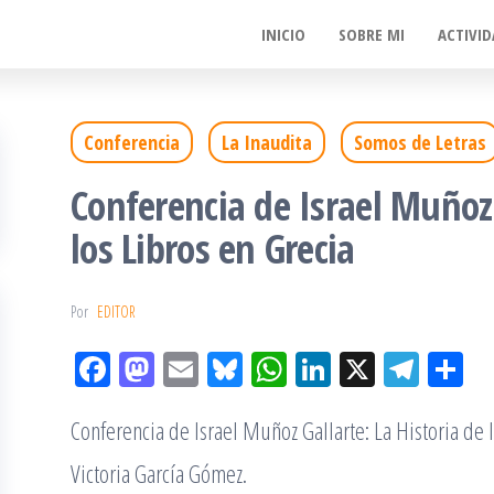
INICIO
SOBRE MI
ACTIVID
Conferencia
La Inaudita
Somos de Letras
Conferencia de Israel Muñoz 
los Libros en Grecia
Por
EDITOR
Fac
M
Em
Bl
W
Lin
X
Tel
Co
eb
ast
ail
ue
ha
ke
eg
m
Conferencia de Israel Muñoz Gallarte: La Historia de
oo
od
sky
tsA
dIn
ra
pa
k
on
pp
m
rti
Victoria García Gómez.