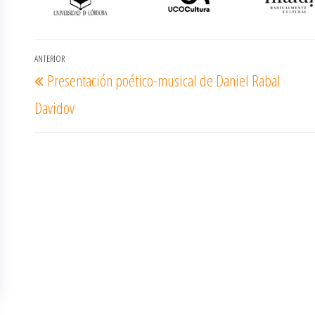
Navegación
ANTERIOR
Entrada
Presentación poético-musical de Daniel Rabal
de
anterior
entradas
Davidov