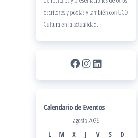
de recitales y presentaciones de otros
escritores y poetas y también con UCO
Cultura en la actualidad.
Facebook
Instagram
LinkedIn
Calendario de Eventos
agosto 2026
L
M
X
J
V
S
D