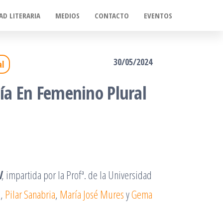
AD LITERARIA
MEDIOS
CONTACTO
EVENTOS
30/05/2024
al
sía En Femenino Plural
l
, impartida por la Profª. de la Universidad
r
a
,
Pilar Sanabria
,
María José Mures
y
Gema