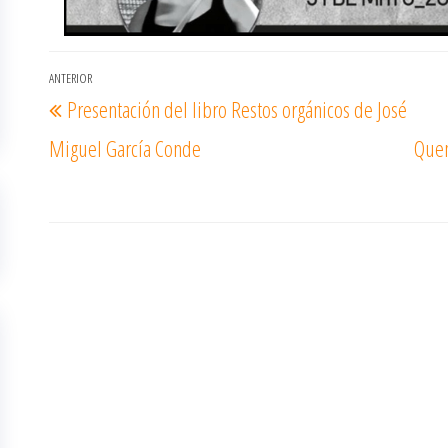
Navegación
ANTERIOR
Entrada
Presentación del libro Restos orgánicos de José
de
anterior
entradas
Miguel García Conde
Quem