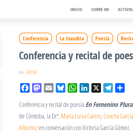
INICIO
SOBRE MI
ACTIVID
Conferencia
La Inaudita
Poesía
Recit
Conferencia y recital de poe
Por
EDITOR
Fac
M
Em
Bl
W
Lin
X
Tel
Co
eb
ast
ail
ue
ha
ke
eg
m
Conferencia y recital de poesía
En Femenino Plura
oo
od
sky
tsA
dIn
ra
pa
k
on
pp
m
rti
de Córdoba, la Drª.
María Luisa Calero
,
Concha Garcí
Albornoz
en conversación con Victoria García Gómez.