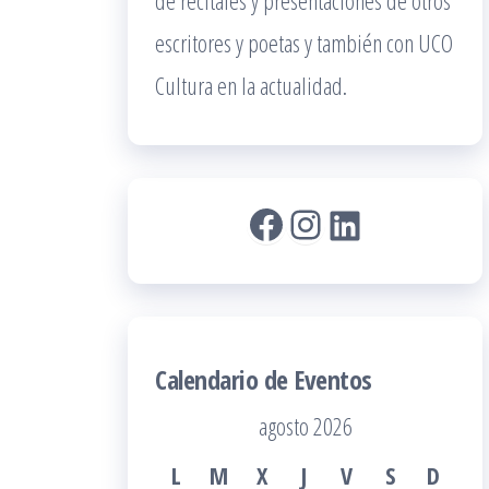
de recitales y presentaciones de otros
escritores y poetas y también con UCO
Cultura en la actualidad.
Facebook
Instagram
LinkedIn
Calendario de Eventos
agosto 2026
L
M
X
J
V
S
D