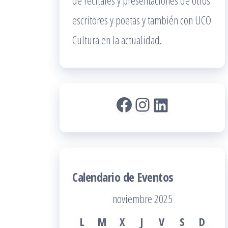
de recitales y presentaciones de otros
escritores y poetas y también con UCO
Cultura en la actualidad.
Facebook
Instagram
LinkedIn
Calendario de Eventos
noviembre 2025
L
M
X
J
V
S
D