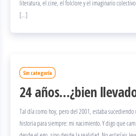
literatura, el cine, el folclore y el imaginario colectiv
[…]
Sin categoría
24 años…¿bien llevad
Tal día como hoy, pero del 2001, estaba sucediendo 
historia para siempre: mi nacimiento. Y digo que camb
desde el ego, sino desde la realidad. No estaríais le